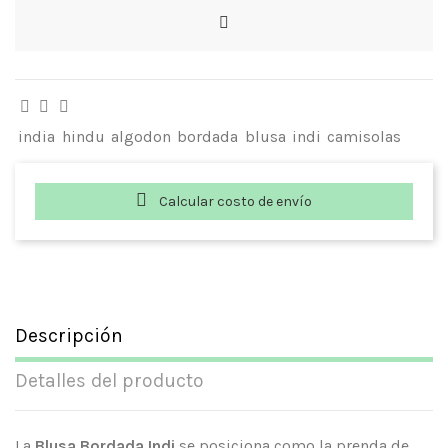
india
hindu
algodon
bordada
blusa
indi
camisolas
Calcular costo de envío
Descripción
Detalles del producto
La
Blusa Bordada Indi
se posiciona como la prenda de