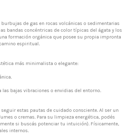
e burbujas de gas en rocas volcánicas o sedimentarias
 las bandas concéntricas de color típicas del ágata y los
no una formación orgánica que posee su propia impronta
camino espiritual.
stética más minimalista o elegante:
nica.
las bajas vibraciones o envidias del entorno.
 seguir estas pautas de cuidado consciente. Al ser un
rfumes o cremas. Para su limpieza energética, podés
lmente si buscás potenciar tu intuición). Físicamente,
les internos.