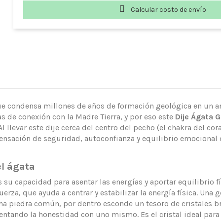
Calcular costo de envío
que condensa millones de años de formación geológica en un 
s de conexión con la Madre Tierra, y por eso este
Dije Ágata 
l llevar este dije cerca del centro del pecho (el chakra del co
sación de seguridad, autoconfianza y equilibrio emocional q
el ágata
 su capacidad para asentar las energías y aportar equilibrio fí
uerza, que ayuda a centrar y estabilizar la energía física. Una
una piedra común, por dentro esconde un tesoro de cristales bril
entando la honestidad con uno mismo. Es el cristal ideal para