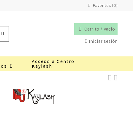
Favoritos (
0
)
Carrito
/
Vacío
Iniciar sesión
Acceso a Centro
cos
Kaylash