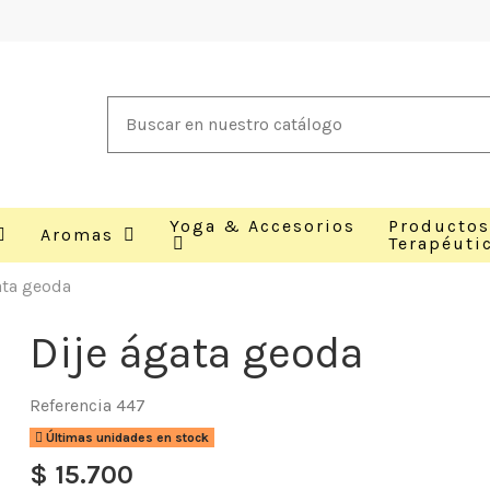
Yoga & Accesorios
Productos
Aromas
Terapéuti
ata geoda
Dije ágata geoda
Referencia
447
Últimas unidades en stock
$ 15.700