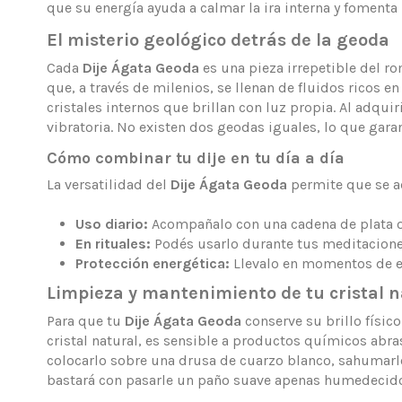
que su energía ayuda a calmar la ira interna y fomenta
El misterio geológico detrás de la geoda
Cada
Dije Ágata Geoda
es una pieza irrepetible del r
que, a través de milenios, se llenan de fluidos ricos en
cristales internos que brillan con luz propia. Al adqu
vibratoria. No existen dos geodas iguales, lo que gara
Cómo combinar tu dije en tu día a día
La versatilidad del
Dije Ágata Geoda
permite que se ad
Uso diario:
Acompañalo con una cadena de plata o 
En rituales:
Podés usarlo durante tus meditaciones 
Protección energética:
Llevalo en momentos de ex
Limpieza y mantenimiento de tu cristal n
Para que tu
Dije Ágata Geoda
conserve su brillo físic
cristal natural, es sensible a productos químicos abra
colocarlo sobre una drusa de cuarzo blanco, sahumarlo 
bastará con pasarle un paño suave apenas humedecido pa