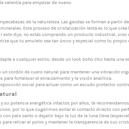
 la valentía para empezar de nuevo.
ompecabezas de la naturaleza. Las geodas se forman a partir d
 minerales. Este proceso de cristalización lenta es lo que crea
irir este dije, no estás comprando un producto industrial, si
ntiza que tu amuleto sea tan único y especial como tu propio 
apte a cualquier estilo, desde un look boho chic hasta una e
un cordón de cuero natural para mantener una vibración orgá
para fortalecer el enraizamiento y la visión analítica.
posición social para actuar como un escudo protector contra 
atural
o y su potencia energética intactos por años, te recomendamos
sivos, por lo que sugerimos evitar el contacto directo con pe
con palo santo o dejarlo bajo la luz de la luna llena (especia
ra retirar el polvo y mantener la transparencia de sus crista