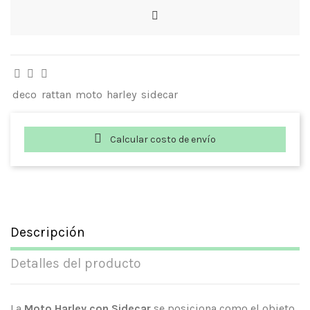
deco
rattan
moto
harley
sidecar
Calcular costo de envío
Descripción
Detalles del producto
La
Moto Harley con Sidecar
se posiciona como el objeto