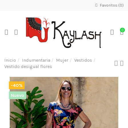
Favoritos (
0
)
0
Inicio
Indumentaria
Mujer
Vestidos
Vestido desigual flores
-40%
Nuevo