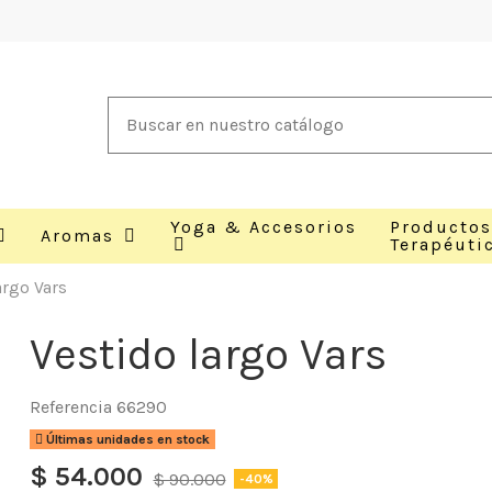
Yoga & Accesorios
Productos
Aromas
Terapéuti
argo Vars
Vestido largo Vars
Referencia
66290
Últimas unidades en stock
$ 54.000
$ 90.000
-40%