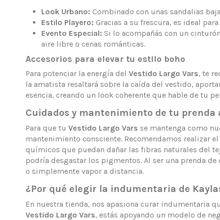
Look Urbano:
Combinado con unas sandalias bajas o
Estilo Playero:
Gracias a su frescura, es ideal par
Evento Especial:
Si lo acompañás con un cinturón 
aire libre o cenas románticas.
Accesorios para elevar tu estilo boho
Para potenciar la energía del
Vestido Largo Vars
, te 
la amatista resaltará sobre la caída del vestido, apor
esencia, creando un look coherente que hable de tu pe
Cuidados y mantenimiento de tu prenda 
Para que tu
Vestido Largo Vars
se mantenga como nuev
mantenimiento consciente. Recomendamos realizar el la
químicos que puedan dañar las fibras naturales del teji
podría desgastar los pigmentos. Al ser una prenda de 
o simplemente vapor a distancia.
¿Por qué elegir la indumentaria de Kayl
En nuestra tienda, nos apasiona curar indumentaria que
Vestido Largo Vars
, estás apoyando un modelo de neg