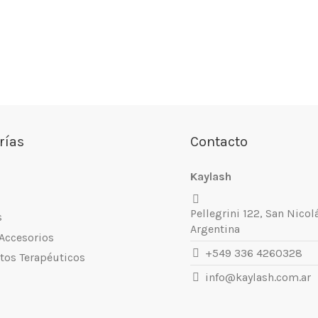
rías
Contacto
Kaylash
Pellegrini 122, San Nicol
s
Argentina
 Accesorios
+549 336 4260328
tos Terapéuticos
info@kaylash.com.ar