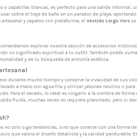
 zapatillas blancas, es perfecto para una salida informal, un
a usar sobre el traje de baño en un parador de playa, aportand
artesanal y zapatos con plataforma, el
Vestido Largo Vars
se 
recomendamos explorar nuestra sección de accesorios místicos.
tando un significado espiritual a tu outfit. También podés sum
rsonalidad y de tu búsqueda de armonía estética.
artesanal
o durante mucho tiempo y conserve la vivacidad de sus colo
vado a mano con agua fría y utilizar jabones neutros o para 
do. Para el secado, lo ideal es colgarlo a la sombra de forma 
caída fluida, muchas veces no requiere planchado, pero si dec
ash?
 no solo siga tendencias, sino que conecte con una forma de v
ocio que valora el diseño detallista y la calidad perdurable