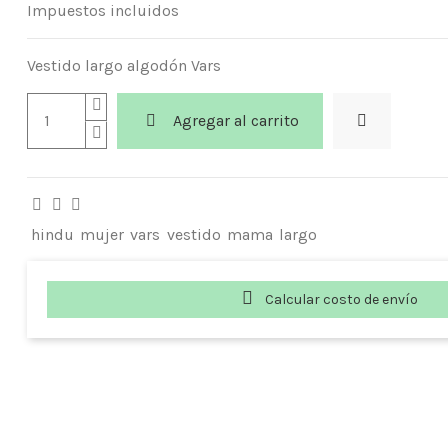
Impuestos incluidos
Vestido largo algodón Vars
Agregar al carrito
hindu
mujer
vars
vestido
mama
largo
Calcular costo de envío