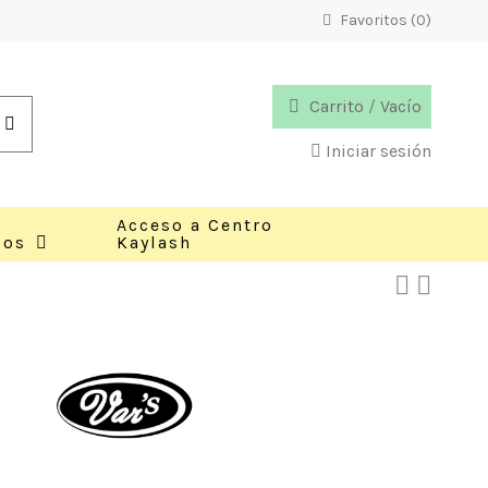
Favoritos (
0
)
Carrito
/
Vacío
Iniciar sesión
Acceso a Centro
cos
Kaylash