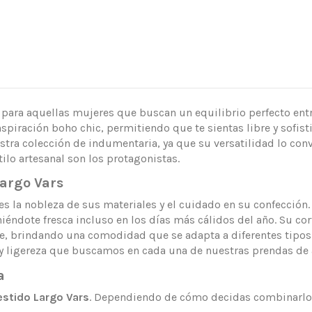
a para aquellas mujeres que buscan un equilibrio perfecto entre
nspiración boho chic, permitiendo que te sientas libre y sofi
a colección de indumentaria, ya que su versatilidad lo convie
ilo artesanal son los protagonistas.
Largo Vars
es la nobleza de sus materiales y el cuidado en su confección. 
éndote fresca incluso en los días más cálidos del año. Su cort
e, brindando una comodidad que se adapta a diferentes tipos d
r y ligereza que buscamos en cada una de nuestras prendas de 
a
estido Largo Vars
. Dependiendo de cómo decidas combinarlo, 